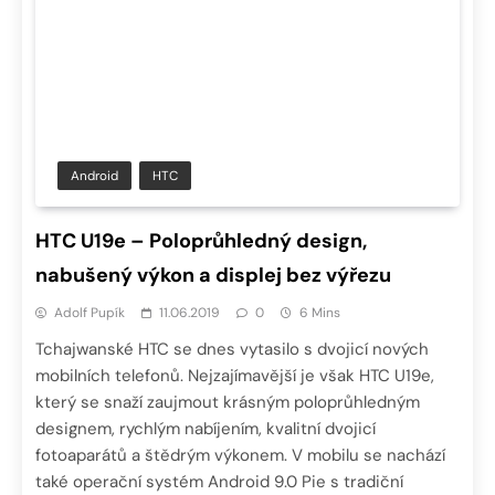
Android
HTC
HTC U19e – Poloprůhledný design,
nabušený výkon a displej bez výřezu
Adolf Pupík
11.06.2019
0
6 Mins
Tchajwanské HTC se dnes vytasilo s dvojicí nových
mobilních telefonů. Nejzajímavější je však HTC U19e,
který se snaží zaujmout krásným poloprůhledným
designem, rychlým nabíjením, kvalitní dvojicí
fotoaparátů a štědrým výkonem. V mobilu se nachází
také operační systém Android 9.0 Pie s tradiční