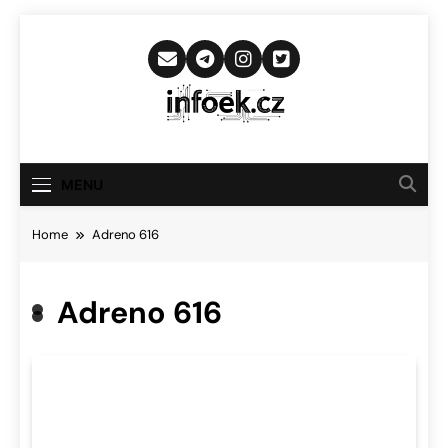
Skip
to
content
Infoek.cz
Web Věnující Se Technologickým
Novinkám
MENU
Home
Adreno 616
Adreno 616