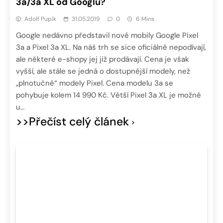
3a/3a XL od Googlu?
Adolf Pupík
31.05.2019
0
6 Mins
Google nedávno představil nové mobily Google Pixel
3a a Pixel 3a XL. Na náš trh se sice oficiálně nepodívají,
ale některé e-shopy jej již prodávají. Cena je však
vyšší, ale stále se jedná o dostupnější modely, než
„plnotučné“ modely Pixel. Cena modelu 3a se
pohybuje kolem 14 990 Kč. Větší Pixel 3a XL je možné
u…
>>Přečíst celý článek