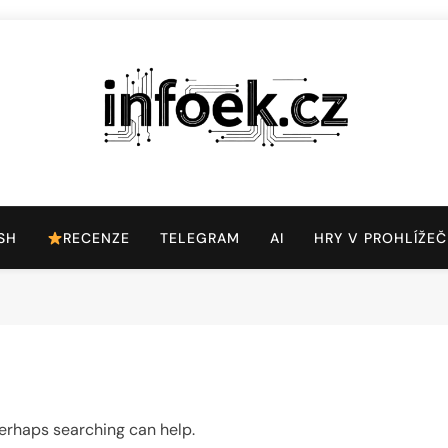
Infoek.cz
Web Věnující Se Technologickým Novinkám
SH
RECENZE
TELEGRAM
AI
HRY V PROHLÍŽEČ
 Perhaps searching can help.