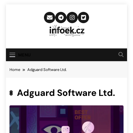
Skip
to
content
Infoek.cz
Web Věnující Se Technologickým
Novinkám
MENU
Home
Adguard Software Ltd.
Adguard Software Ltd.