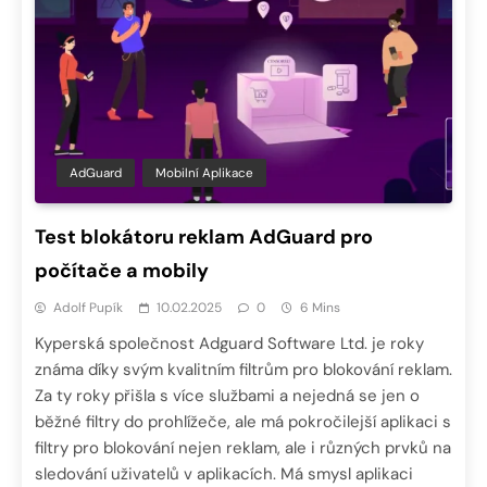
AdGuard
Mobilní Aplikace
Test blokátoru reklam AdGuard pro
počítače a mobily
Adolf Pupík
10.02.2025
0
6 Mins
Kyperská společnost Adguard Software Ltd. je roky
známa díky svým kvalitním filtrům pro blokování reklam.
Za ty roky přišla s více službami a nejedná se jen o
běžné filtry do prohlížeče, ale má pokročilejší aplikaci s
filtry pro blokování nejen reklam, ale i různých prvků na
sledování uživatelů v aplikacích. Má smysl aplikaci