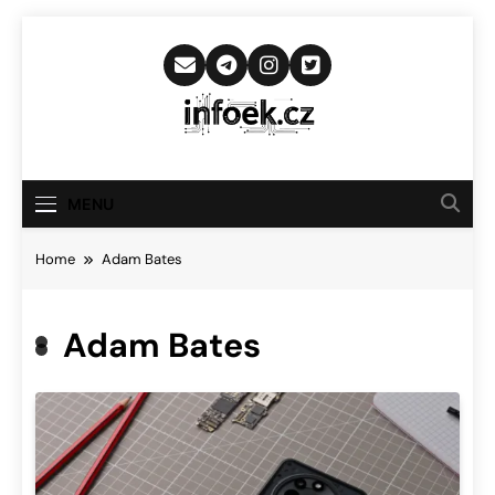
Skip
to
content
Infoek.cz
Web Věnující Se Technologickým
Novinkám
MENU
Home
Adam Bates
Adam Bates