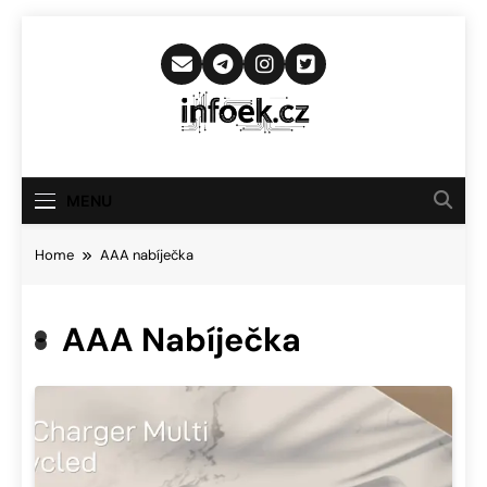
Skip
to
content
Infoek.cz
Web Věnující Se Technologickým
Novinkám
MENU
Home
AAA nabíječka
AAA Nabíječka