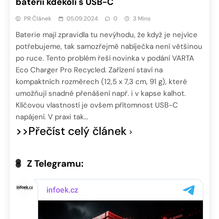
baterií kdekoli s USB-C
PR Článek
05.09.2024
0
3 Mins
Baterie mají zpravidla tu nevýhodu, že když je nejvíce
potřebujeme, tak samozřejmě nabíječka není většinou
po ruce. Tento problém řeší novinka v podání VARTA
Eco Charger Pro Recycled. Zařízení staví na
kompaktních rozměrech (12,5 x 7,3 cm, 91 g), které
umožňují snadné přenášení např. i v kapse kalhot.
Klíčovou vlastností je ovšem přítomnost USB-C
napájení. V praxi tak…
>>Přečíst celý článek
Z Telegramu: