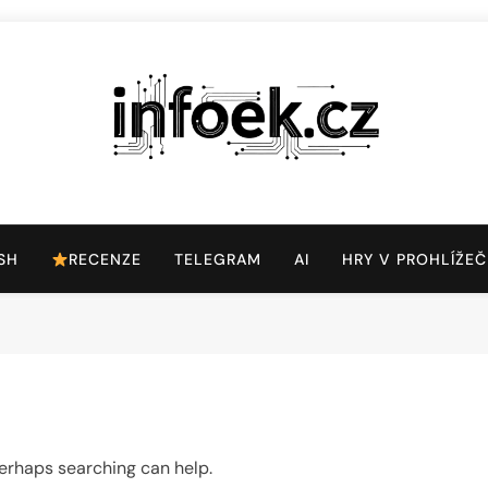
Infoek.cz
Web Věnující Se Technologickým Novinkám
SH
RECENZE
TELEGRAM
AI
HRY V PROHLÍŽEČ
 Perhaps searching can help.