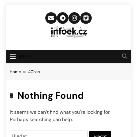
Skip
to
content
Infoek.cz
Web Věnující Se Technologickým
Novinkám
MENU
Home
4Chan
Nothing Found
It seems we can’t find what you’re looking for.
Perhaps searching can help.
Vyhledávání