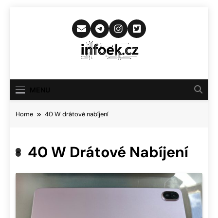
Skip
to
content
Infoek.cz
Web Věnující Se Technologickým
Novinkám
MENU
Home
40 W drátové nabíjení
40 W Drátové Nabíjení