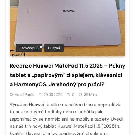
HarmonyOS
Huawei
Recenze Huawei MatePad 11.5 2025 – Pěkný
tablet s „papírovým“ displejem, klávesnicí
a HarmonyOS. Je vhodný pro práci?
Adolf Pupík
29.08.2025
0
35 Mins
Výrobce Huawei je stále na našem trhu a neprodává
tu pouze chytré hodinky nebo sluchátka, ale
zapomínat by se nemělo ani na mobily a tablety. Uvedl
na náš trh nový tablet Huawei MatePad 11.5 (2025) s
kvalitní klávesnicí a tzv. „papírovým“ displejem.