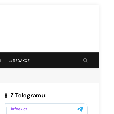
I
✍️REDAKCE
Z Telegramu: