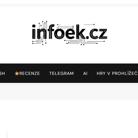
Infoek.cz
Web Věnující Se Technologickým Novinkám
SH
RECENZE
TELEGRAM
AI
HRY V PROHLÍŽEČ