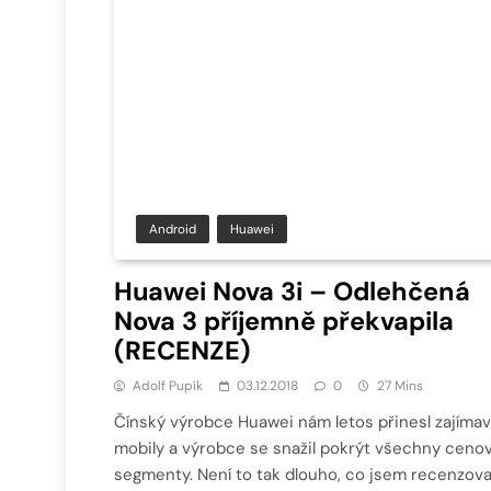
Android
Huawei
Huawei Nova 3i – Odlehčená
Nova 3 příjemně překvapila
(RECENZE)
Adolf Pupík
03.12.2018
0
27 Mins
Čínský výrobce Huawei nám letos přinesl zajíma
mobily a výrobce se snažil pokrýt všechny ceno
segmenty. Není to tak dlouho, co jsem recenzova