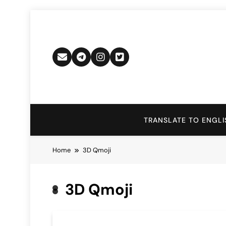
Skip
to
content
TRANSLATE TO ENGLI
Home
3D Qmoji
3D Qmoji