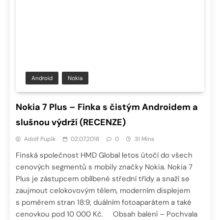
Android
Nokia
Nokia 7 Plus – Finka s čistým Androidem a
slušnou výdrží (RECENZE)
Adolf Pupík
02.07.2018
0
31 Mins
Finská společnost HMD Global letos útočí do všech
cenových segmentů s mobily značky Nokia. Nokia 7
Plus je zástupcem oblíbené střední třídy a snaží se
zaujmout celokovovým tělem, moderním displejem
s poměrem stran 18:9, duálním fotoaparátem a také
cenovkou pod 10 000 Kč. Obsah balení – Pochvala