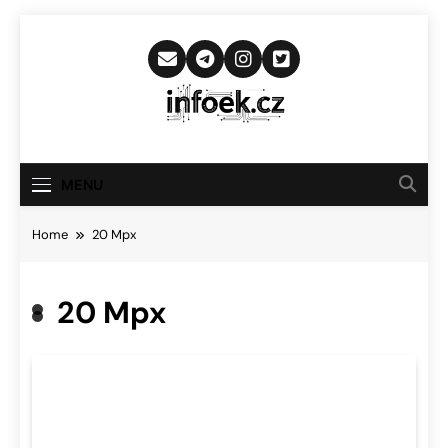
Skip
to
content
Infoek.cz
Web Věnující Se Technologickým
Novinkám
MENU
Home
20 Mpx
20 Mpx