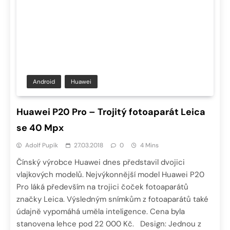
Android
Huawei
Huawei P20 Pro – Trojitý fotoaparát Leica
se 40 Mpx
Adolf Pupík
27.03.2018
0
4 Mins
Čínský výrobce Huawei dnes představil dvojici
vlajkových modelů. Nejvýkonnější model Huawei P20
Pro láká především na trojici čoček fotoaparátů
značky Leica. Výsledným snímkům z fotoaparátů také
údajně vypomáhá uměla inteligence. Cena byla
stanovena lehce pod 22 000 Kč. Design: Jednou z