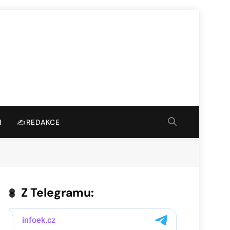
I
✍️REDAKCE
Z Telegramu: