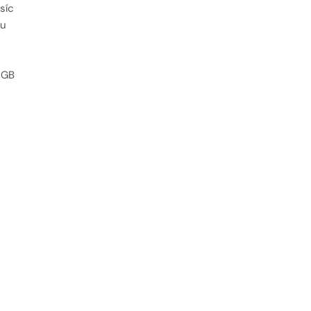
síc
ou
 GB