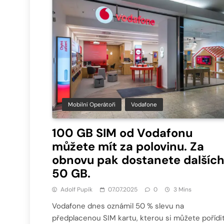
Mobilní Operátoři
Vodafone
100 GB SIM od Vodafonu
můžete mít za polovinu. Za
obnovu pak dostanete dalšíc
50 GB.
Adolf Pupík
07.07.2025
0
3 Mins
Vodafone dnes oznámil 50 % slevu na
předplacenou SIM kartu, kterou si můžete pořídi