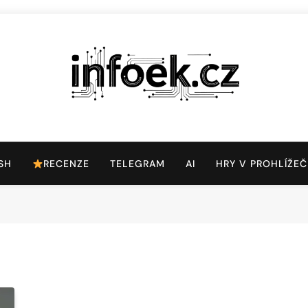
Infoek.cz
Web Věnující Se Technologickým Novinkám
SH
RECENZE
TELEGRAM
AI
HRY V PROHLÍŽEČ