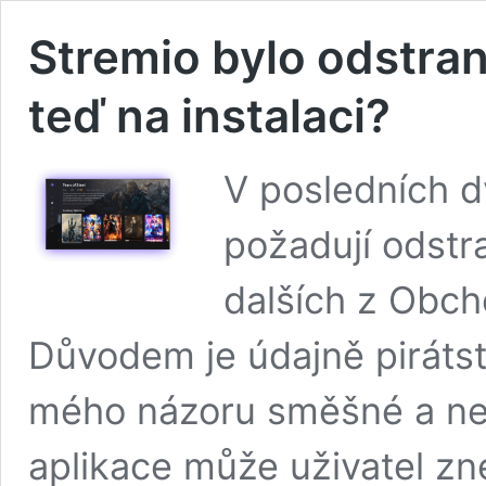
Stremio bylo odstra
teď na instalaci?
V posledních d
požadují odstra
dalších z Obch
Důvodem je údajně pirátstv
mého názoru směšné a n
aplikace může uživatel z