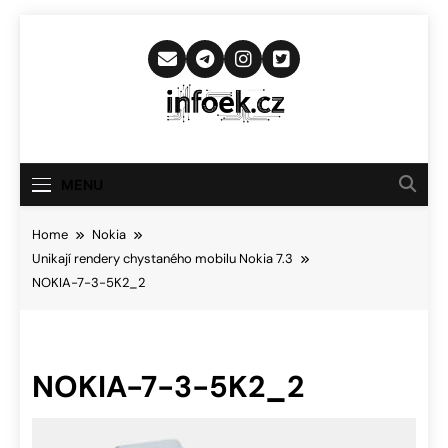
Skip
to
content
Infoek.cz
Web Věnující Se Technologickým
Novinkám
MENU
Home
Nokia
Unikají rendery chystaného mobilu Nokia 7.3
NOKIA-7-3-5K2_2
NOKIA-7-3-5K2_2