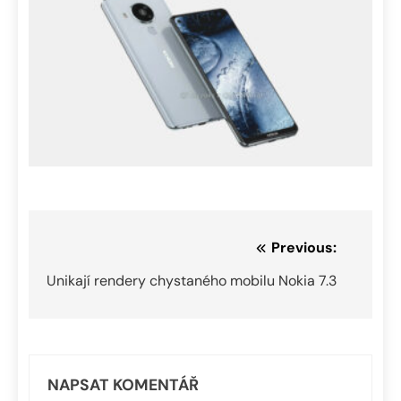
Navigace
Previous:
pro
Unikají rendery chystaného mobilu Nokia 7.3
příspěvek
NAPSAT KOMENTÁŘ