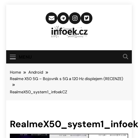
Skip
to
content
Infoek.cz
Web Věnující Se Technologickým
Novinkám
MENU
Home
Android
Realme X50 5G – Bojovník s 5G a 120 Hz displejem (RECENZE)
RealmeX50_system1_infoekCZ
RealmeX50_system1_infoe