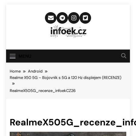
Skip
to
content
Infoek.cz
Web Věnující Se Technologickým
Novinkám
MENU
Home
Android
Realme X50 5G – Bojovník s 5G a 120 Hz displejem (RECENZE)
RealmeX505G_recenze_infoekCZ26
RealmeX505G_recenze_inf