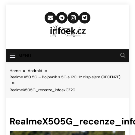
Skip
to
content
Infoek.cz
Web Věnující Se Technologickým
Novinkám
MENU
Home
Android
Realme X50 5G – Bojovník s 5G a 120 Hz displejem (RECENZE)
RealmeX505G_recenze_infoekCZ20
RealmeX505G_recenze_inf