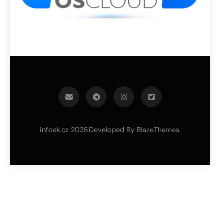
infoek.cz 2026.Developed By
.
BlazeThemes