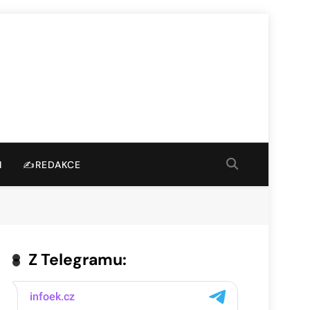
I
✍️REDAKCE
Z Telegramu: