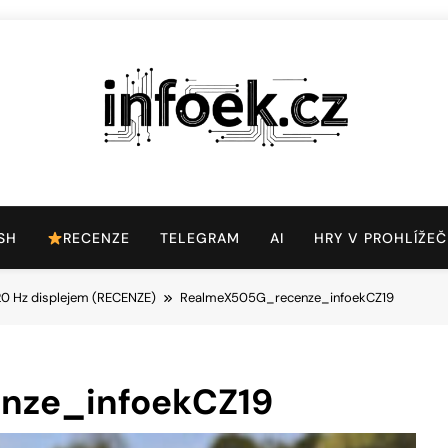
Infoek.cz
Web Věnující Se Technologickým Novinkám
SH
RECENZE
TELEGRAM
AI
HRY V PROHLÍŽEČ
20 Hz displejem (RECENZE)
RealmeX505G_recenze_infoekCZ19
nze_infoekCZ19