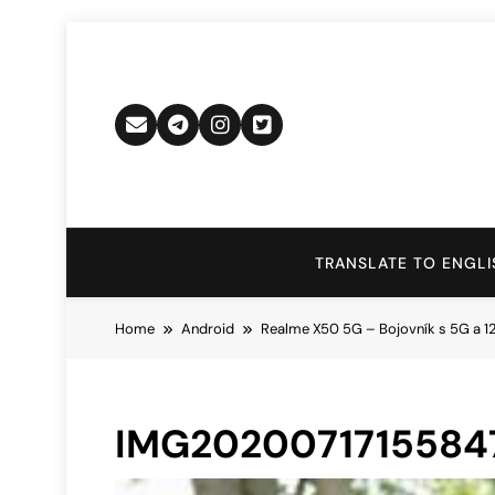
Skip
to
content
TRANSLATE TO ENGLI
Home
Android
Realme X50 5G – Bojovník s 5G a 1
IMG2020071715584