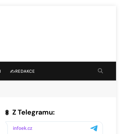
I
✍️REDAKCE
Z Telegramu: