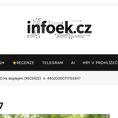
Infoek.cz
Web Věnující Se Technologickým Novinkám
SH
RECENZE
TELEGRAM
AI
HRY V PROHLÍŽEČ
20 Hz displejem (RECENZE)
IMG20200717155847
7