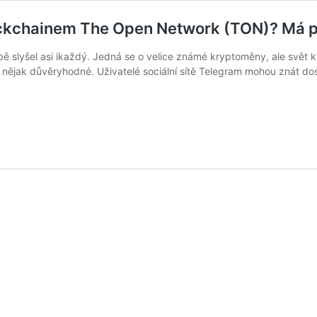
lockchainem The Open Network (TON)? Má 
bě slyšel asi ikaždý. Jedná se o velice známé kryptoměny, ale svět 
u nějak důvěryhodné. Uživatelé sociální sítě Telegram mohou znát d