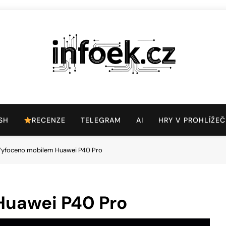
Infoek.cz
Web Věnující Se Technologickým Novinkám
SH
RECENZE
TELEGRAM
AI
HRY V PROHLÍŽEČ
yfoceno mobilem Huawei P40 Pro
Huawei P40 Pro