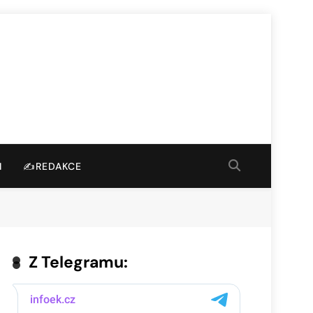
I
✍️REDAKCE
Z Telegramu: