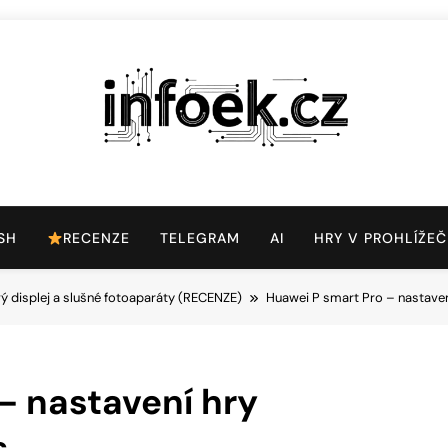
Infoek.cz
Web Věnující Se Technologickým Novinkám
SH
RECENZE
TELEGRAM
AI
HRY V PROHLÍŽEČ
 displej a slušné fotoaparáty (RECENZE)
Huawei P smart Pro – nastave
– nastavení hry