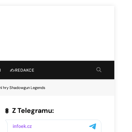
I
✍️REDAKCE
ní hry Shadowgun Legends
Z Telegramu: