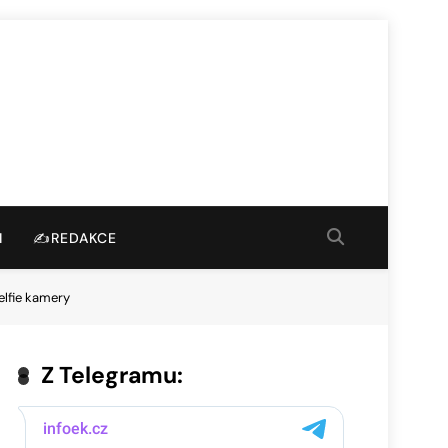
I
✍️REDAKCE
elfie kamery
Z Telegramu: