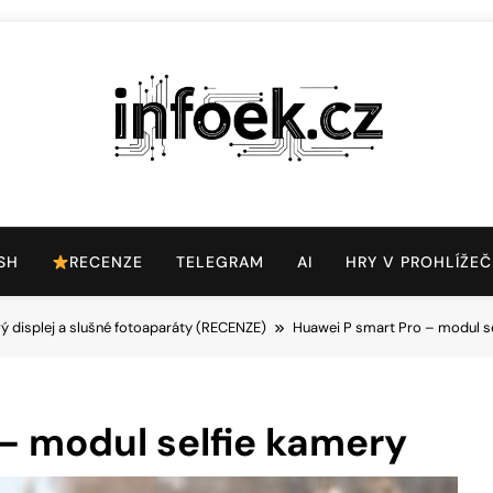
Infoek.cz
Web Věnující Se Technologickým Novinkám
SH
RECENZE
TELEGRAM
AI
HRY V PROHLÍŽEČ
 displej a slušné fotoaparáty (RECENZE)
Huawei P smart Pro – modul s
– modul selfie kamery