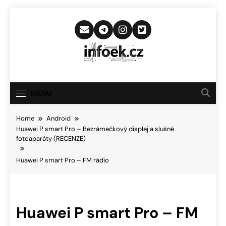
Skip
to
content
Infoek.cz
Web Věnující Se Technologickým
Novinkám
MENU
Home
Android
Huawei P smart Pro – Bezrámečkový displej a slušné
fotoaparáty (RECENZE)
Huawei P smart Pro – FM rádio
Huawei P smart Pro – FM