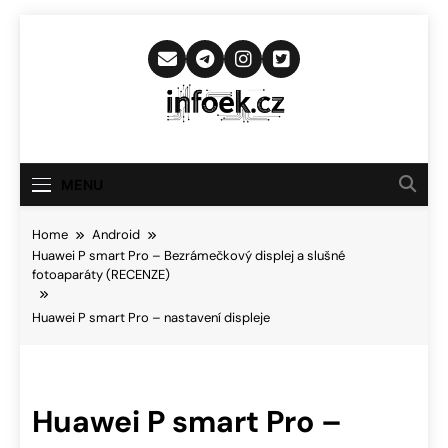
Skip
to
content
Infoek.cz
Web Věnující Se Technologickým
Novinkám
MENU
Home
Android
Huawei P smart Pro – Bezrámečkový displej a slušné
fotoaparáty (RECENZE)
Huawei P smart Pro – nastavení displeje
Huawei P smart Pro –