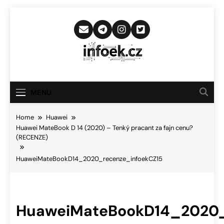
Skip
to
content
Infoek.cz
Web Věnující Se Technologickým
Novinkám
MENU
Home
Huawei
Huawei MateBook D 14 (2020) – Tenký pracant za fajn cenu?
(RECENZE)
HuaweiMateBookD14_2020_recenze_infoekCZ15
HuaweiMateBookD14_2020_