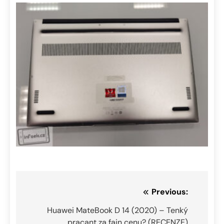
Navigace
Previous:
pro
Huawei MateBook D 14 (2020) – Tenký
pracant za fajn cenu? (RECENZE)