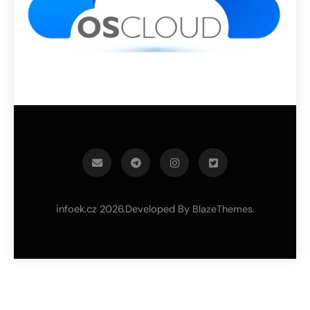
infoek.cz 2026.Developed By
.
BlazeThemes