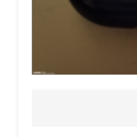
Navigace
pro
příspěvek