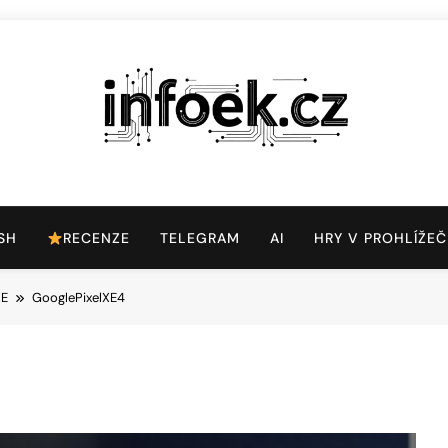
Infoek.cz
Web Věnující Se Technologickým Novinkám
SH
RECENZE
TELEGRAM
AI
HRY V PROHLÍŽEČ
XE
GooglePixelXE4