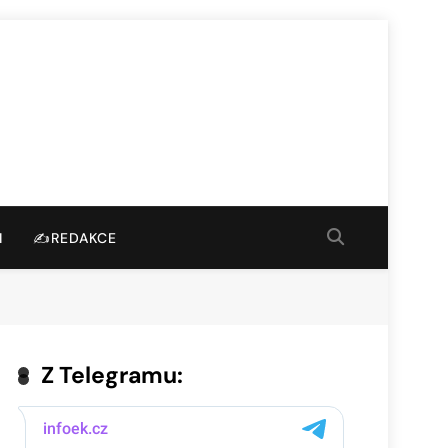
I
✍️REDAKCE
Z Telegramu: