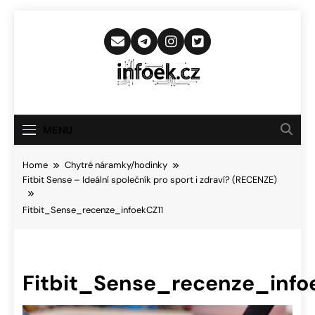
Skip
to
content
Infoek.cz
Web Věnující Se Technologickým
Novinkám
MENU
Home
Chytré náramky/hodinky
Fitbit Sense – Ideální společník pro sport i zdraví? (RECENZE)
Fitbit_Sense_recenze_infoekCZ11
Fitbit_Sense_recenze_info