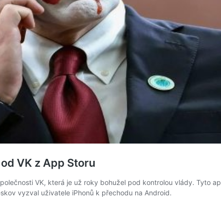
 od VK z App Storu
společnosti VK, která je už roky bohužel pod kontrolou vlády. Tyto
Peskov vyzval uživatele iPhonů k přechodu na Android.