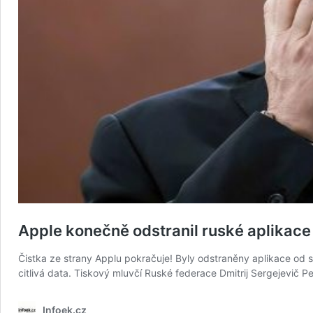
Apple konečně odstranil ruské aplikace
Čistka ze strany Applu pokračuje! Byly odstraněny aplikace od 
citlivá data. Tiskový mluvčí Ruské federace Dmitrij Sergejevič 
Infoek.cz